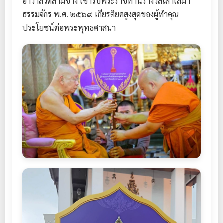
อาวาสวัดล่ามช้าง เข้ารับพระราชทานรางวัลเสาเสมา
ธรรมจักร พ.ศ. ๒๕๖๙ เกียรติยศสูงสุดของผู้ทำคุณ
ประโยชน์ต่อพระพุทธศาสนา