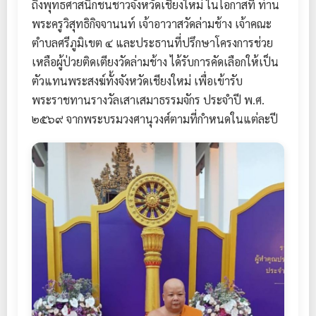
ถึงพุทธศาสนิกชนชาวจังหวัดเชียงใหม่ ในโอกาสที่ ท่าน
พระครูวิสุทธิกิจจานนท์ เจ้าอาวาสวัดล่ามช้าง เจ้าคณะ
ตำบลศรีภูมิเขต ๔ และประธานที่ปรึกษาโครงการช่วย
เหลือผู้ป่วยติดเตียงวัดล่ามช้าง ได้รับการคัดเลือกให้เป็น
ตัวแทนพระสงฆ์ทั้งจังหวัดเชียงใหม่ เพื่อเข้ารับ
พระราชทานรางวัลเสาเสมาธรรมจักร ประจำปี พ.ศ.
๒๕๖๙ จากพระบรมวงศานุวงศ์ตามที่กำหนดในแต่ละปี