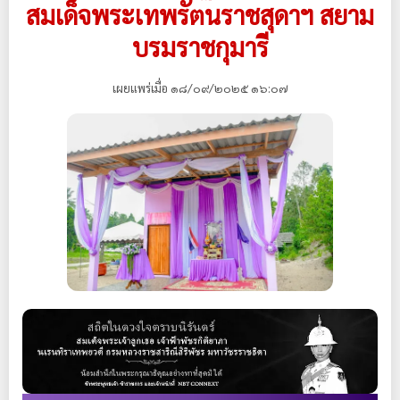
สมเด็จพระเทพรัตนราชสุดาฯ สยาม
บรมราชกุมารี
เผยแพร่เมื่อ ๑๘/๐๙/๒๐๒๕ ๑๖:๐๗