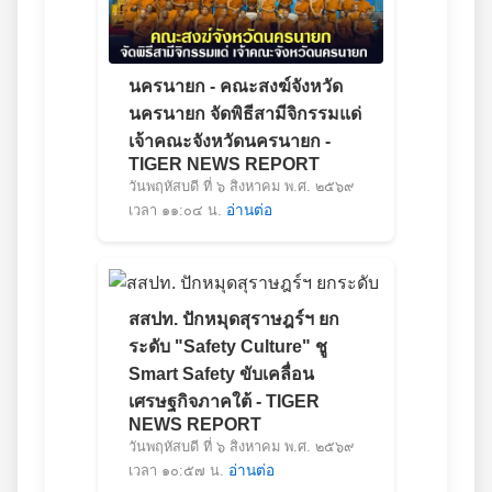
นครนายก - คณะสงฆ์จังหวัด
นครนายก จัดพิธีสามีจิกรรมแด่
เจ้าคณะจังหวัดนครนายก -
TIGER NEWS REPORT
วันพฤหัสบดี ที่ ๖ สิงหาคม พ.ศ. ๒๕๖๙
เวลา ๑๑:๐๔ น.
อ่านต่อ
สสปท. ปักหมุดสุราษฎร์ฯ ยก
ระดับ "Safety Culture" ชู
Smart Safety ขับเคลื่อน
เศรษฐกิจภาคใต้ - TIGER
NEWS REPORT
วันพฤหัสบดี ที่ ๖ สิงหาคม พ.ศ. ๒๕๖๙
เวลา ๑๐:๕๗ น.
อ่านต่อ