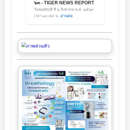
๖๓ - TIGER NEWS REPORT
วันพฤหัสบดี ที่ ๖ สิงหาคม พ.ศ. ๒๕๖๙
เวลา ๑๐:๔๔ น.
อ่านต่อ