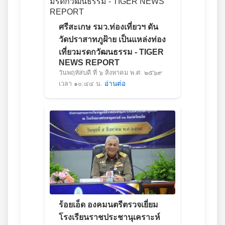
ศรีสะเกษ รมว.ท่องเที่ยวฯ ดัน
วัดปราสาทภูฝ้าย เป็นแหล่งท่อง
เที่ยวมรดกวัฒนธรรม - TIGER
NEWS REPORT
วันพฤหัสบดี ที่ ๖ สิงหาคม พ.ศ. ๒๕๖๙
เวลา ๑๐:๔๔ น.
อ่านต่อ
ร้อยเอ็ด องคมนตรีตรวจเยี่ยม
โรงเรียนราชประชานุเคราะห์