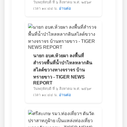
วันพฤหัสบดี ที่ ๖ สิงหาคม พ.ศ. ๒๕๖๙
เวลา ๑๐:๔๔ น.
อ่านต่อ
นายก อบต.ห้วยผา ลงพื้นที่
สำรวจพื้นที่น้ำป่าไหลหลากดิน
สไลด์ขวางทางจราจร บ้าน
ทรายขาว - TIGER NEWS
REPORT
วันพฤหัสบดี ที่ ๖ สิงหาคม พ.ศ. ๒๕๖๙
เวลา ๑๐:๔๔ น.
อ่านต่อ