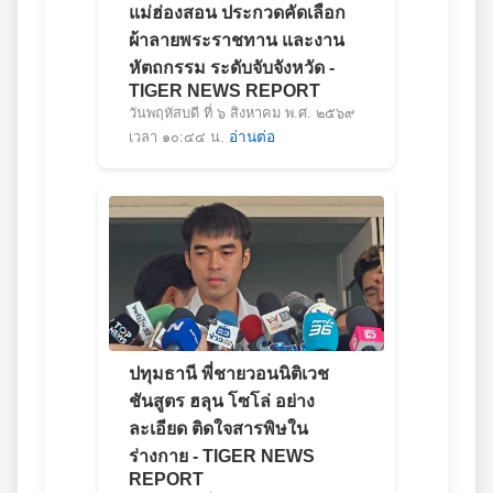
แม่ฮ่องสอน ประกวดคัดเลือก
ผ้าลายพระราชทาน และงาน
หัตถกรรม ระดับจับจังหวัด -
TIGER NEWS REPORT
วันพฤหัสบดี ที่ ๖ สิงหาคม พ.ศ. ๒๕๖๙
เวลา ๑๐:๔๔ น.
อ่านต่อ
ปทุมธานี พี่ชายวอนนิติเวช
ชันสูตร ฮลุน โซโล่ อย่าง
ละเอียด ติดใจสารพิษใน
ร่างกาย - TIGER NEWS
REPORT