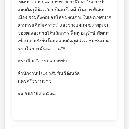
เทศบาลและบุคลากรทางการศึกษาในการนำ
แผนผังภูมินิเวศมาเป็นเครื่องมือในการพัฒนา
เมือง รวมถึงต่อยอดให้ชุมชนภายในเขตเทศบาล
สามารถคิดวิเคราะห์ และวางแผนพัฒนาชุมชน
ของตนเองภายใต้หลักการ ฟื้นฟู อนุรักษ์ พัฒนา
เพื่อความยั่งยืนโดยมีแผนผังภูมินิเวศชุมชนเป็นก
รอบในการพัฒนา….//////
พรรณี มณีวรรณ/ภาพข่าว
สำนักงานประชาสัมพันธ์จังหวัด
นครศรีธรรมราช
๑๖ กันยายน ๒๕๖๘