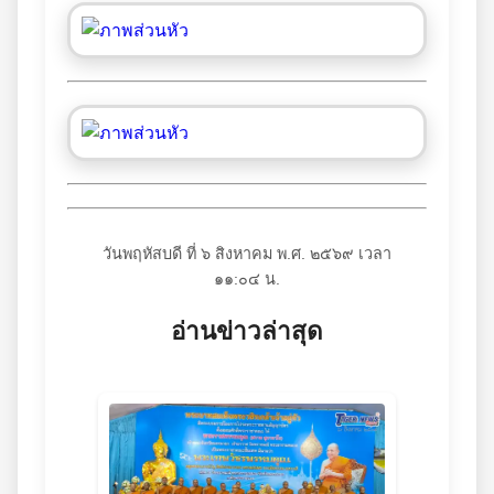
วันพฤหัสบดี ที่ ๖ สิงหาคม พ.ศ. ๒๕๖๙ เวลา
๑๑:๐๕ น.
อ่านข่าวล่าสุด