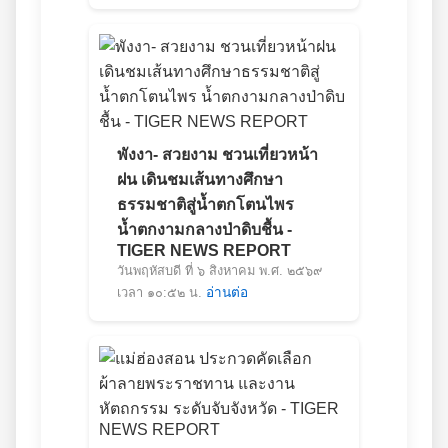
พังงา- สวยงาม ชวนเที่ยวหน้า
ฝน เดินชมเส้นทางศึกษา
ธรรมชาติสู่น้ำตกโตนไพร
น้ำตกงามกลางป่าดิบชื้น -
TIGER NEWS REPORT
วันพฤหัสบดี ที่ ๖ สิงหาคม พ.ศ. ๒๕๖๙
เวลา ๑๐:๕๒ น.
อ่านต่อ