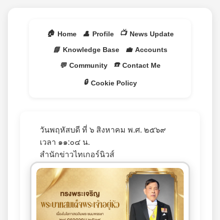
🏠
📺
Home
👤
Profile
News Update
📘
Knowledge Base
💼
Accounts
☎️
💬
Community
Contact Me
🔒
Cookie Policy
วันพฤหัสบดี ที่ ๖ สิงหาคม พ.ศ. ๒๕๖๙
เวลา ๑๑:๐๔ น.
สำนักข่าวไทเกอร์นิวส์