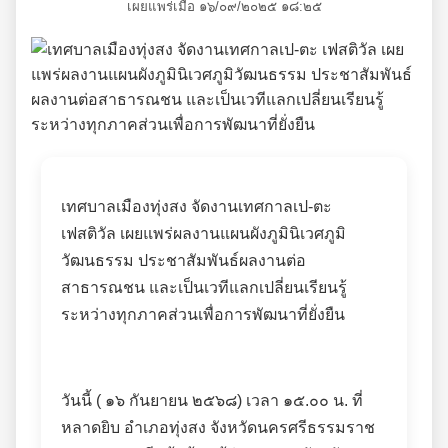
เผยแพร่เมื่อ ๑๖/๐๙/๒๐๒๕ ๑๘:๒๕
เทศบาลเมืองทุ่งสง จัดงานเทศกาลเป-ตะ
เฟสติวัล เผยแพร่ผลงานแผนผังภูมินิเวศภูมิ
วัฒนธรรม ประชาสัมพันธ์ผลงานต่อ
สาธารณชน และเป็นเวทีแลกเปลี่ยนเรียนรู้
ระหว่างทุกภาคส่วนเพื่อการพัฒนาที่ยั่งยืน
วันนี้ ( ๑๖ กันยายน ๒๕๖๘) เวลา ๑๕.๐๐ น. ที่
หลาดยิบ อำเภอทุ่งสง จังหวัดนครศรีธรรมราช