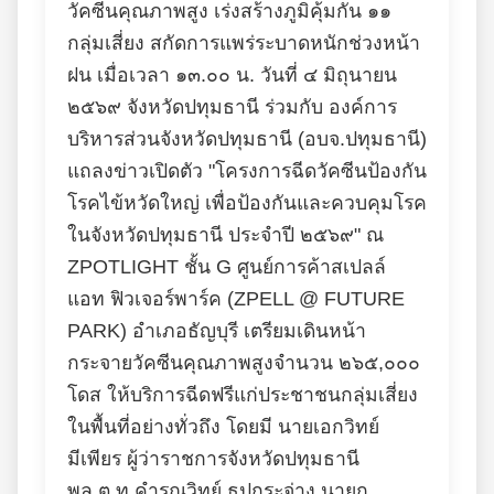
วัคซีนคุณภาพสูง เร่งสร้างภูมิคุ้มกัน ๑๑
กลุ่มเสี่ยง สกัดการแพร่ระบาดหนักช่วงหน้า
ฝน เมื่อเวลา ๑๓.๐๐ น. วันที่ ๔ มิถุนายน
๒๕๖๙ จังหวัดปทุมธานี ร่วมกับ องค์การ
บริหารส่วนจังหวัดปทุมธานี (อบจ.ปทุมธานี)
แถลงข่าวเปิดตัว "โครงการฉีดวัคซีนป้องกัน
โรคไข้หวัดใหญ่ เพื่อป้องกันและควบคุมโรค
ในจังหวัดปทุมธานี ประจำปี ๒๕๖๙" ณ
ZPOTLIGHT ชั้น G ศูนย์การค้าสเปลล์
แอท ฟิวเจอร์พาร์ค (ZPELL @ FUTURE
PARK) อำเภอธัญบุรี เตรียมเดินหน้า
กระจายวัคซีนคุณภาพสูงจำนวน ๒๖๕,๐๐๐
โดส ให้บริการฉีดฟรีแก่ประชาชนกลุ่มเสี่ยง
ในพื้นที่อย่างทั่วถึง โดยมี นายเอกวิทย์
มีเพียร ผู้ว่าราชการจังหวัดปทุมธานี
พล.ต.ท.คำรณวิทย์ ธูปกระจ่าง นายก