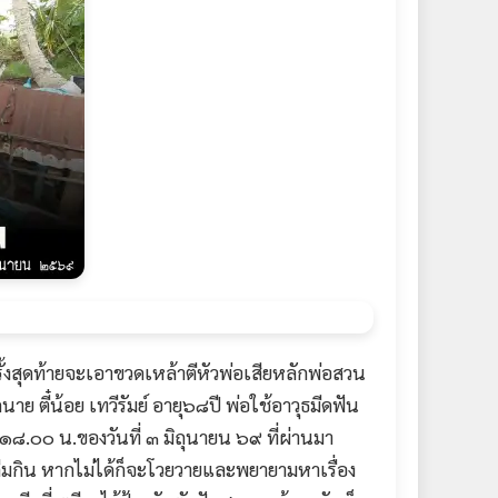
รั้งสุดท้ายจะเอาขวดเหล้าตีหัวพ่อเสียหลักพ่อสวน
นาย ตี๋น้อย เทวีรัมย์ อายุ๖๘ปี พ่อใช้อาวุธมีดฟัน
 ๑๘.๐๐ น.ของวันที่ ๓ มิถุนายน ๖๙ ที่ผ่านมา
ื่มกิน หากไม่ได้ก็จะโวยวายและพยายามหาเรื่อง