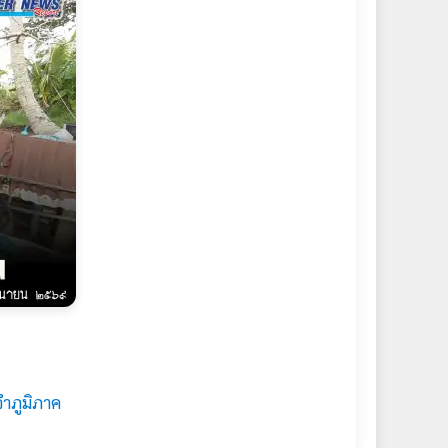
จำภูมิภาค