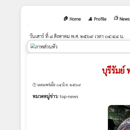
🏠
📺
Home
👤
Profile
News
วันเสาร์ ที่ ๘ สิงหาคม พ.ศ. ๒๕๖๙ เวลา ๐๔:๔๘ น.
บุรีรัมย
🕓 เผยแพร่เมื่อ ๐๔ มิ.ย. ๒๕๖๙
หมวดหมู่ข่าว:
top-news