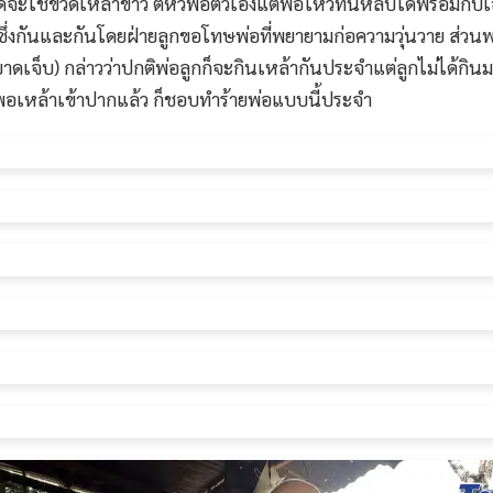
้จะใช้ขวดเหล้าขาว ตีหัวพ่อตัวเองแต่พ่อไหวทันหลบได้พร้อมกับเอา
จซึ่งกันและกันโดยฝ่ายลูกขอโทษพ่อที่พยายามก่อความวุ่นวาย ส่วนพ
งผู้บาดเจ็บ) กล่าวว่าปกติพ่อลูกก็จะกินเหล้ากันประจำแต่ลูกไม่ได้ก
ี พอเหล้าเข้าปากแล้ว ก็ชอบทำร้ายพ่อแบบนี้ประจำ