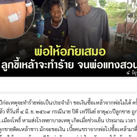
ีก่อเหตุจะทำร้ายพ่อเป็นประจำถ้า ขอเงินซื้อเหล้าจากพ่อไม่ได้ ค
ที่วันที่ ๔ มิ. ย. ๒๕๖๙ กรณีนาย ปิติ เทวีรัมย์ อายุ๔๐ปีลูกชาย ถูก
.เมืองโพธิ์ หามส่งโรงพยาบาลเหตุ เกิดเมื่อช่วงเย็น ประมาณ เวลา
กชายติดเหล้าขาว มักจะขอเงิน เบี้ยคนชราจากพ่อไปซื้อเหล้ามาด