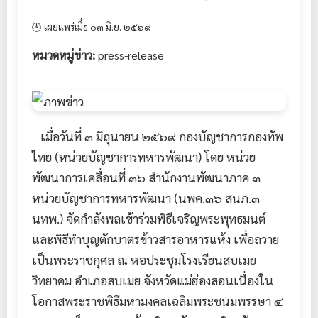
🕓 เผยแพร่เมื่อ ๐๓ มิ.ย. ๒๕๖๙
หมวดหมู่ข่าว:
press-release
เมื่อวันที่ ๓ มิถุนายน ๒๕๖๙ กองบัญชาการกองทัพ
ไทย (หน่วยบัญชาการทหารพัฒนา) โดย หน่วย
พัฒนาการเคลื่อนที่ ๓๖ สำนักงานพัฒนาภาค ๓
หน่วยบัญชาการทหารพัฒนา (นพค.๓๖ สนภ.๓
นทพ.) จัดกำลังพลเข้าร่วมพิธีเจริญพระพุทธมนต์
และพิธีทำบุญตักบาตรข้าวสารอาหารแห้ง เพื่อถวาย
เป็นพระราชกุศล ณ หอประชุมโรงเรียนสบเมย
วิทยาคม อำเภอสบเมย จังหวัดแม่ฮ่องสอน ​เนื่องใน
โอกาสพระราชพิธีมหามงคลเฉลิมพระชนมพรรษา ๔