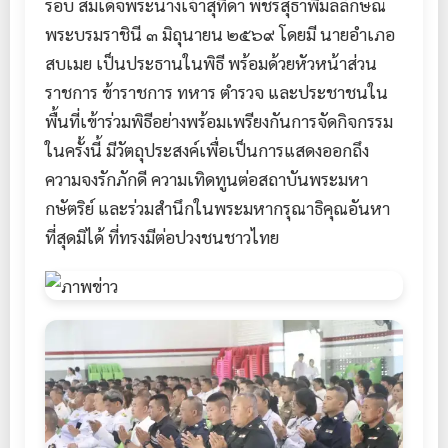
รอบ สมเด็จพระนางเจ้าสุทิดา พัชรสุธาพิมลลักษณ
พระบรมราชินี ๓ มิถุนายน ๒๕๖๙ โดยมี นายอำเภอ
สบเมย เป็นประธานในพิธี พร้อมด้วยหัวหน้าส่วน
ราชการ ข้าราชการ ทหาร ตำรวจ และประชาชนใน
พื้นที่เข้าร่วมพิธีอย่างพร้อมเพรียงกัน ​การจัดกิจกรรม
ในครั้งนี้ มีวัตถุประสงค์เพื่อเป็นการแสดงออกถึง
ความจงรักภักดี ความเทิดทูนต่อสถาบันพระมหา
กษัตริย์ และร่วมสำนึกในพระมหากรุณาธิคุณอันหา
ที่สุดมิได้ ที่ทรงมีต่อปวงชนชาวไทย