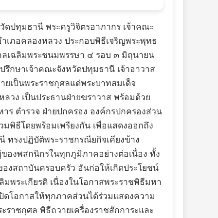
ดปทุมธานี พระครูวิจิตรอาภากร เจ้าคณะ
อำเภอคลองหลวง ประกอบพิธีเจริญพระพุทธ
งคลเฉลิมพระชนมพรรษา ๔ รอบ ๓ มิถุนายน
่ปรึกษาเจ้าคณะจังหวัดปทุมธานี เจ้าอาวาส
ถวายเป็นพระราชกุศลแด่พระบาทสมเด็จ
งหลวง เป็นประธานฝ่ายฆราวาส พร้อมด้วย
ทหาร ตำรวจ ฝ่ายปกครอง องค์กรปกครองส่วน
วมพิธีโดยพร้อมเพรียงกัน เพื่อแสดงออกถึง
 ทรงปฏิบัติพระราชกรณียกิจเคียงข้าง
ของพสกนิกรในทุกภูมิภาคอย่างต่อเนื่อง ทั้ง
องสถาบันครอบครัว อันก่อให้เกิดประโยชน์
ิมพระเกียรติ เนื่องในโอกาสพระราชพิธีมหา
เปิดโอกาสให้ทุกภาคส่วนได้ร่วมแสดงความ
ะราชกุศล พิธีถวายเครื่องราชสักการะและ