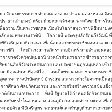
ทธา วัดพระธรรมกาย ตำบลคลองสาม อำเภอคลองหลวง จังหวั
นประธานฝ่ายสงฆ์ พร้อมด้วยคณะเจ้าคณะพระสังฆาธิการใน
พื่อถวายเป็นพระราชกุศล เนื่องในโอกาสพระราชพิธีมหาม
ลักษณ พระบรมราชินี โอกาสนี้ พระครูปลัดรัตนวีรวัฒน์ ที
วมพิธีเจริญสมาธิภาวนา เพื่อน้อมถวายพระพรชัยมงคล และ
ะบรมราชินี โดยมีนางสาวอภิสรา เกษอินทร์ นายอำเภอคลอ
่ากาชาดจังหวัดปทุมธานี หัวหน้าส่วนราชการ ข้าราชการ 
ิษยานุศิษย์วัดพระธรรมกาย และประชาชนทุกหมู่เหล่า เข้าร่
าธิคุณอันหาที่สุดมิได้ สมเด็จพระนางเจ้าฯ พระบรมราชินี
อุตสาหะ ทรงบำบัดทุกข์ บำรุงสุข และทรงห่วงใยความเป็นอยู่
ารศึกษา ศิลปวัฒนธรรม และการเสริมสร้างความเข้มแข็งข
ิเป็นอเนกประการ ทั้งนี้ รัฐบาลได้กำหนดจัดกิจกรรมเฉล
๒๕๖๙ ทั้งในส่วนกลาง ส่วนภูมิภาค และต่างประเทศ เพื่อ
ระกอบด้วย พิธีเจริญพระพุทธมนต์และทำบุญตักบาตรถวายพร