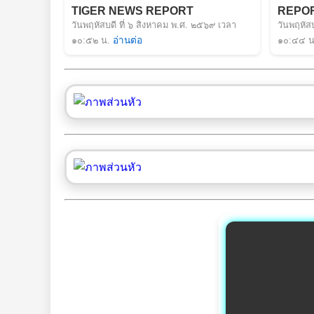
TIGER NEWS REPORT
REPO
วันพฤหัสบดี ที่ ๖ สิงหาคม พ.ศ. ๒๕๖๙ เวลา
วันพฤหัส
๑๐:๕๒ น.
อ่านต่อ
๑๐:๔๔ น