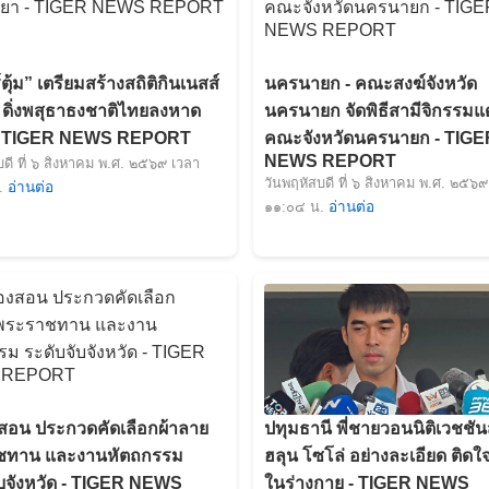
์ตุ้ม” เตรียมสร้างสถิติกินเนสส์
นครนายก - คณะสงฆ์จังหวัด
่ ดิ่งพสุธาธงชาติไทยลงหาด
นครนายก จัดพิธีสามีจิกรรมแด่
 - TIGER NEWS REPORT
คณะจังหวัดนครนายก - TIGE
NEWS REPORT
บดี ที่ ๖ สิงหาคม พ.ศ. ๒๕๖๙ เวลา
วันพฤหัสบดี ที่ ๖ สิงหาคม พ.ศ. ๒๕๖๙
.
อ่านต่อ
๑๑:๐๔ น.
อ่านต่อ
งสอน ประกวดคัดเลือกผ้าลาย
ปทุมธานี พี่ชายวอนนิติเวชชัน
ชทาน และงานหัตถกรรม
ฮลุน โซโล่ อย่างละเอียด ติดใ
ับจังหวัด - TIGER NEWS
ในร่างกาย - TIGER NEWS