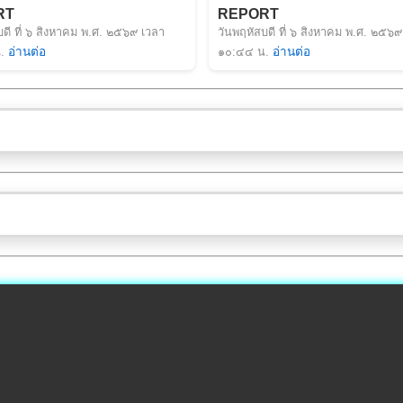
RT
REPORT
บดี ที่ ๖ สิงหาคม พ.ศ. ๒๕๖๙ เวลา
วันพฤหัสบดี ที่ ๖ สิงหาคม พ.ศ. ๒๕๖๙
.
อ่านต่อ
๑๐:๔๔ น.
อ่านต่อ