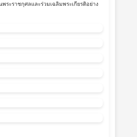
นพระราชกุศลและร่วมเฉลิมพระเกียรติอย่าง