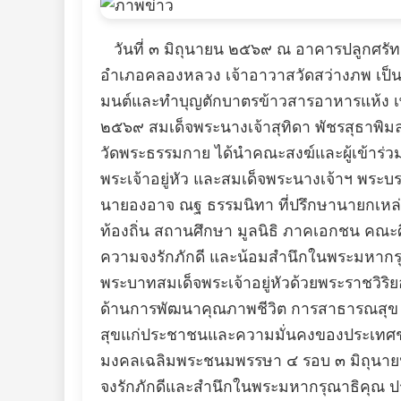
วันที่ ๓ มิถุนายน ๒๕๖๙ ณ อาคารปลูกศรั
อำเภอคลองหลวง เจ้าอาวาสวัดสว่างภพ เป็
มนต์และทำบุญตักบาตรข้าวสารอาหารแห้ง เ
๒๕๖๙ สมเด็จพระนางเจ้าสุทิดา พัชรสุธาพิมล
วัดพระธรรมกาย ได้นำคณะสงฆ์และผู้เข้าร่
พระเจ้าอยู่หัว และสมเด็จพระนางเจ้าฯ พร
นายองอาจ ณฐ ธรรมนิทา ที่ปรึกษานายกเหล
ท้องถิ่น สถานศึกษา มูลนิธิ ภาคเอกชน คณะศ
ความจงรักภักดี และน้อมสำนึกในพระมหากรุณ
พระบาทสมเด็จพระเจ้าอยู่หัวด้วยพระราชวิริย
ด้านการพัฒนาคุณภาพชีวิต การสาธารณสุข ก
สุขแก่ประชาชนและความมั่นคงของประเทศชาต
มงคลเฉลิมพระชนมพรรษา ๔ รอบ ๓ มิถุนายน 
จงรักภักดีและสำนึกในพระมหากรุณาธิคุณ ป