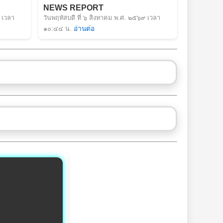
NEWS REPORT
 เวลา
วันพฤหัสบดี ที่ ๖ สิงหาคม พ.ศ. ๒๕๖๙ เวลา
๑๐:๔๔ น.
อ่านต่อ