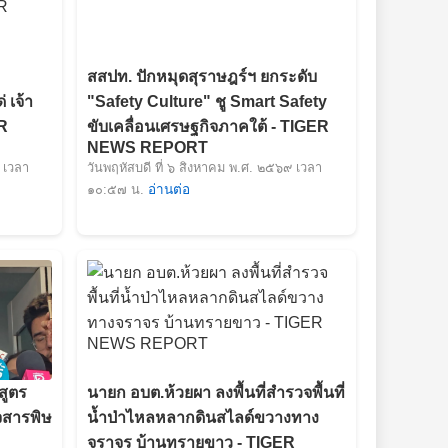
สสปท. ปักหมุดสุราษฎร์ฯ ยกระดับ
 เจ้า
"Safety Culture" ชู Smart Safety
R
ขับเคลื่อนเศรษฐกิจภาคใต้ - TIGER
NEWS REPORT
 เวลา
วันพฤหัสบดี ที่ ๖ สิงหาคม พ.ศ. ๒๕๖๙ เวลา
๑๐:๕๗ น.
อ่านต่อ
สูตร
นายก อบต.ห้วยผา ลงพื้นที่สำรวจพื้นที่
จสารพิษ
น้ำป่าไหลหลากดินสไลด์ขวางทาง
จราจร บ้านทรายขาว - TIGER