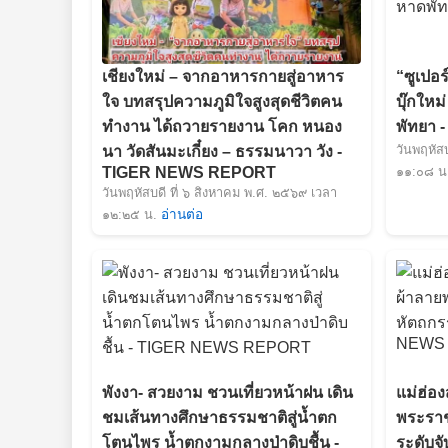
เชียงใหม่ – จากอาหารกายสู่อาหาร
“ซูเปอร
ใจ บทสรุปความภูมิใจสูงสุดชีวิตคน
บุ๊กใหม
ทำงาน ได้ถวายรายงาน โคก หนอง
พัทยา
วันพฤหัส
นา วัดสันมะเกี๋ยง – ธรรมนาวา วัง -
TIGER NEWS REPORT
๑๑:๐๘ น
วันพฤหัสบดี ที่ ๖ สิงหาคม พ.ศ. ๒๕๖๙ เวลา
๑๒:๒๕ น.
อ่านต่อ
พังงา- สวยงาม ชวนเที่ยวหน้าฝน เดิน
แม่ฮ่อ
ชมเส้นทางศึกษาธรรมชาติสู่น้ำตก
พระรา
โตนไพร น้ำตกงามกลางป่าดิบชื้น -
ระดับจ