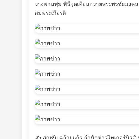
วางพานพุ่ม พิธีจุดเทียนถวายพระพรชัยมงค
สมพระเกียรติ
✍️ สญชัย คล้ายแก้ว สำนักข่าวไทเกอร์นิวส์