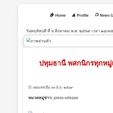
🏠
📺
Home
👤
Profile
News U
วันพฤหัสบดี ที่ ๖ สิงหาคม พ.ศ. ๒๕๖๙ เวลา ๑๘:๓๕
ปทุมธานี พสกนิกรทุกหมู
🕓 เผยแพร่เมื่อ ๐๓ มิ.ย. ๒๕๖๙
หมวดหมู่ข่าว:
press-release