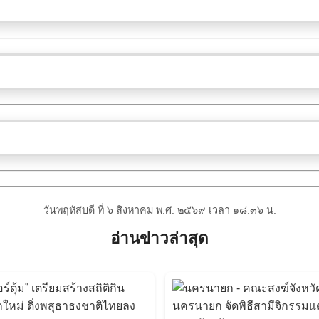
วันพฤหัสบดี ที่ ๖ สิงหาคม พ.ศ. ๒๕๖๙ เวลา ๑๘:๓๖ น.
อ่านข่าวล่าสุด