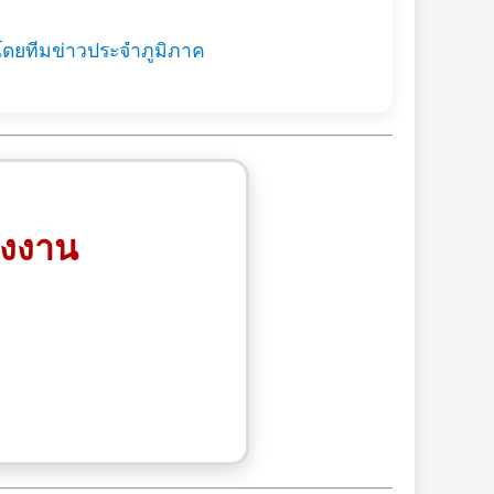
โดยทีมข่าวประจำภูมิภาค
รงงาน