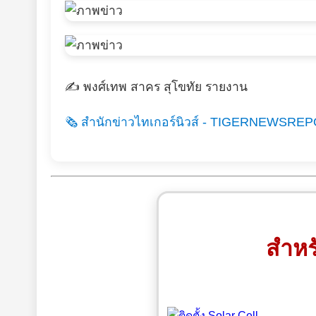
✍️ พงศ์เทพ สาคร สุโขทัย รายงาน
🗞️ สำนักข่าวไทเกอร์นิวส์ - TIGERNEWSREPO
สำหร