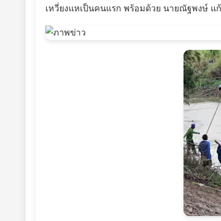
เหวี่ยงแหเป็นคนแรก พร้อมด้วย นายณัฐพงษ์ แก้วก