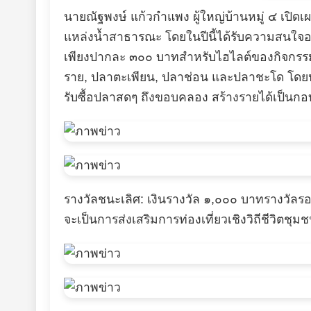
​นายณัฐพงษ์ แก้วกำแพง ผู้ใหญ่บ้านหมู่ ๔ เปิด
แหล่งน้ำสาธารณะ โดยในปีนี้ได้รับความสนใจอ
เพียงปากละ ๓๐๐ บาท ​สำหรับไฮไลต์ของกิจกร
ราย, ปลาตะเพียน, ปลาช่อน และปลาชะโด โดยปลา
รับซื้อปลาสดๆ ถึงขอบคลอง สร้างรายได้เป็นกอบเ
​รางวัลชนะเลิศ: เงินรางวัล ๑,๐๐๐ บาท ​รางวัล
จะเป็นการส่งเสริมการท่องเที่ยวเชิงวิถีชีวิตช