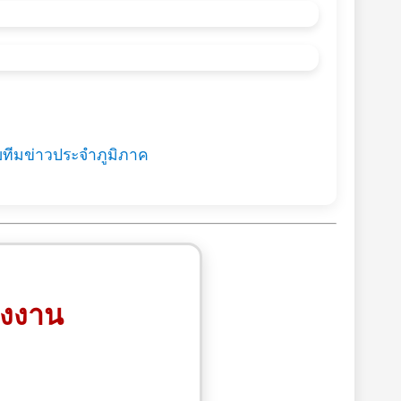
ยทีมข่าวประจำภูมิภาค
รงงาน