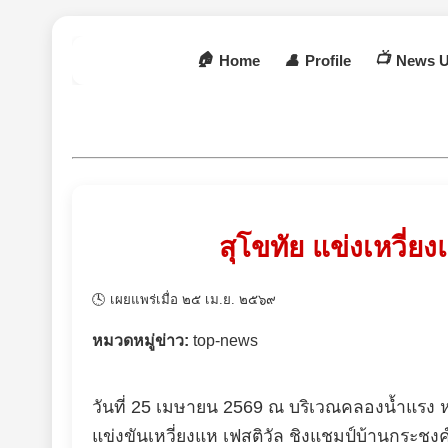
🏠
📺
Home
👤
Profile
News U
สุโขทัย แข่งเหวี่ย
🕓 เผยแพร่เมื่อ ๒๕ เม.ย. ๒๕๖๙
หมวดหมู่ข่าว:
top-news
​​วันที่ 25 เมษายน 2569 ณ บริเวณคลองน้ำแรง 
แข่งขันเหวี่ยงแห เฟสติวัล ชิงแชมป์บ้านกระชง