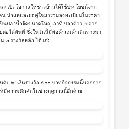
มชนและเปิดโอกาสให้ชาวบ้านได้ใช้ประโยชน์จาก
๐๐ คน นำแหและยอคู่ใจมาร่วมลงทะเบียนในราคา
ป็นปลาน้ำจืดขนาดใหญ่ อาทิ ปลาค้าว, ปลาก
ด้ทันที ซึ่งในวันนี้มีพ่อค้าแม่ค้าเดินทางมา
น ๓ รางวัลหลัก ได้แก่:
ันดับ ๒: เงินรางวัล ๕๐๐ บาท ​กิจกรรมนี้นอกจาก
ห้มีความคึกคักในช่วงฤดูกาลนี้อีกด้วย