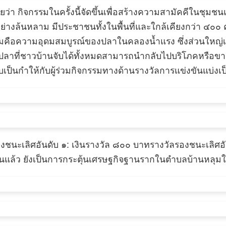
เผยว่า กิจกรรมในครั้งนี้จัดขึ้นเพื่อสร้างความสามัคคีในชุ
ย่างล้นหลาม มีประชาชนทั้งในพื้นที่และใกล้เคียงกว่า ๔
รมคือความอุดมสมบูรณ์ของปลาในคลองน้ำแรง ซึ่งส่วนใหญ่เ
ที่ชาวบ้านจับได้ทั้งหมดสามารถนำกลับไปบริโภคหรือขายต่อไ
ป็นกำให้กับผู้ร่วมกิจกรรม ​ทางด้านรางวัลการแข่งขันแบ่งเป็
รองชนะเลิศอันดับ ๑: เงินรางวัล ๘๐๐ บาท ​รางวัลรองชนะเลิศอ
ุมชนแล้ว ยังเป็นการกระตุ้นเศรษฐกิจฐานรากในตำบลบ้านหลุมใ