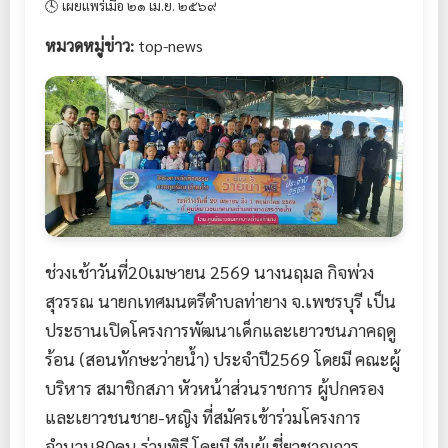
🕓 เผยแพร่เมื่อ ๒๑ เม.ย. ๒๕๖๙
หมวดหมู่ข่าว:
top-news
ช่วงเช้าวันที่20เมษายน 2569 นางนฤมล กิจพ่วง
สุวรรณ นายกเทศมนตรีตำบลท่ายาง จ.เพชรบุรี เป็น
ประธานเปิดโครงการพัฒนาเด็กและเยาวชนภาคฤดู
ร้อน (สอนทักษะว่ายน้ำ) ประจำปี2569 โดยมี คณะผู้
บริหาร สมาชิกสภา หัวหน้าส่วนราชการ ผู้ปกครอง
และเยาวชนชาย-หญิง ที่สมัครเข้าร่วมโครงการ
จำนวน80คน ร่วมพิธี โดยมี ทีมผู้เชี่ยวชาญการ