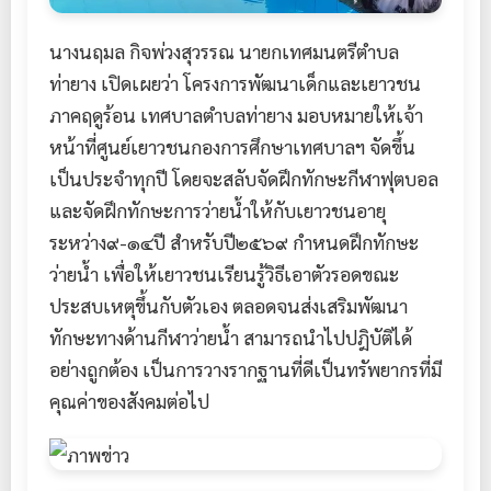
นางนฤมล กิจพ่วงสุวรรณ นายกเทศมนตรีตำบล
ท่ายาง เปิดเผยว่า โครงการพัฒนาเด็กและเยาวชน
ภาคฤดูร้อน เทศบาลตำบลท่ายาง มอบหมายให้เจ้า
หน้าที่ศูนย์เยาวชนกองการศึกษาเทศบาลฯ จัดขึ้น
เป็นประจำทุกปี โดยจะสลับจัดฝึกทักษะกีฬาฟุตบอล
และจัดฝึกทักษะการว่ายน้ำให้กับเยาวชนอายุ
ระหว่าง๙-๑๔ปี สำหรับปี๒๕๖๙ กำหนดฝึกทักษะ
ว่ายน้ำ เพื่อให้เยาวชนเรียนรู้วิธีเอาตัวรอดขณะ
ประสบเหตุขึ้นกับตัวเอง ตลอดจนส่งเสริมพัฒนา
ทักษะทางด้านกีฬาว่ายน้ำ สามารถนำไปปฎิบัติได้
อย่างถูกต้อง เป็นการวางรากฐานที่ดีเป็นทรัพยากรที่มี
คุณค่าของสังคมต่อไป