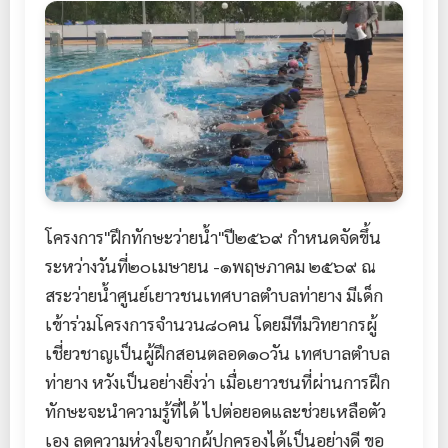
โครงการ"ฝึกทักษะว่ายน้ำ"ปี๒๕๖๙ กำหนดจัดขึ้น
ระหว่างวันที่๒๐เมษายน -๑พฤษภาคม ๒๕๖๙ ณ
สระว่ายน้ำศูนย์เยาวชนเทศบาลตำบลท่ายาง มีเด็ก
เข้าร่วมโครงการจำนวน๘๐คน โดยมีทีมวิทยากรผู้
เชี่ยวชาญเป็นผู้ฝึกสอนตลอด๑๐วัน เทศบาลตำบล
ท่ายาง หวังเป็นอย่างยิ่งว่า เมื่อเยาวชนที่ผ่านการฝึก
ทักษะจะนำความรู้ที่ได้ ไปต่อยอดและช่วยเหลือตัว
เอง ลดความห่วงใยจากผู้ปกครองได้เป็นอย่างดี ขอ