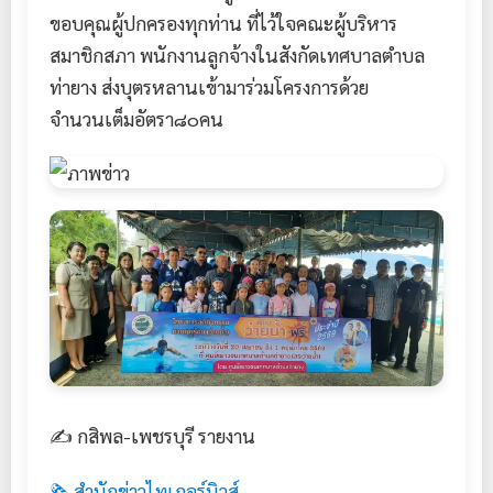
ขอบคุณผู้ปกครองทุกท่าน ที่ไว้ใจคณะผู้บริหาร
สมาชิกสภา พนักงานลูกจ้างในสังกัดเทศบาลตำบล
ท่ายาง ส่งบุตรหลานเข้ามาร่วมโครงการด้วย
จำนวนเต็มอัตรา๘๐คน
✍️ กสิพล-เพชรบุรี รายงาน
🗞️ สำนักข่าวไทเกอร์นิวส์ -