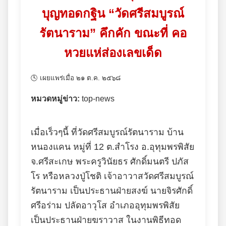
บุญทอดกฐิน “วัดศรีสมบูรณ์
รัตนาราม” คึกคัก ขณะที่ คอ
หวยแห่ส่องเลขเด็ด
🕓 เผยแพร่เมื่อ ๒๑ ต.ค. ๒๕๖๘
หมวดหมู่ข่าว:
top-news
เมื่อเร็วๆนี้ ที่วัดศรีสมบูรณ์รัตนาราม บ้าน
หนองแคน หมู่ที่ 12 ต.สำโรง อ.อุทุมพรพิสัย
จ.ศรีสะเกษ พระครูวินัยธร ศักดิ์มนตรี ปภัส
โร หรือหลวงปู่โชติ เจ้าอาวาสวัดศรีสมบูรณ์
รัตนาราม เป็นประธานฝ่ายสงฆ์ นายจิรศักดิ์
ศรีอร่าม ปลัดอาวุโส อำเภออุทุมพรพิสัย
เป็นประธานฝ่ายฆราวาส ในงานพิธีทอด