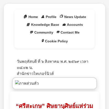
🏠
📺
Home
👤
Profile
News Update
📘
Knowledge Base
💼
Accounts
☎️
💬
Community
Contact Me
🔒
Cookie Policy
วันพฤหัสบดี ที่ ๖ สิงหาคม พ.ศ. ๒๕๖๙ เวลา
๐๘:๐๒ น.
สำนักข่าวไทเกอร์นิวส์
“ศรีสะเกษ” ศิษยานุศิษย์แห่ร่วม