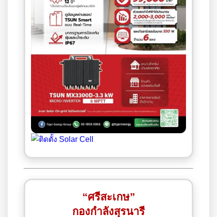
“ศรีสะเกษ”
กองกำลังสุรนารี