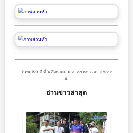
วันพฤหัสบดี ที่ ๖ สิงหาคม พ.ศ. ๒๕๖๙ เวลา ๐๘:๐๒
น.
อ่านข่าวล่าสุด