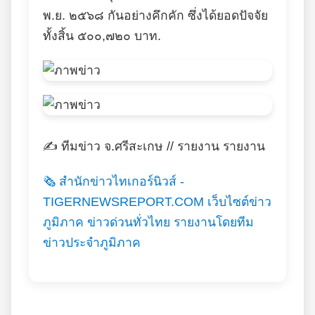
พ.ย. ๒๕๖๘ กันอย่างคึกคัก ซึ่งได้ยอดปัจจัย
ทั้งสิ้น ๕๐๐,๗๒๐ บาท.
✍️ ทีมข่าว จ.ศรีสะเกษ // รายงาน รายงาน
🗞️ สำนักข่าวไทเกอร์นิวส์ -
TIGERNEWSREPORT.COM เว็บไซต์ข่าว
ภูมิภาค ข่าวด่วนทั่วไทย รายงานโดยทีม
ข่าวประจำภูมิภาค