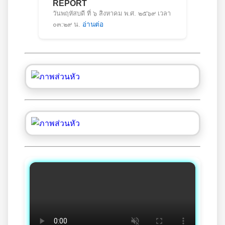
REPORT
วันพฤหัสบดี ที่ ๖ สิงหาคม พ.ศ. ๒๕๖๙ เวลา
๐๓:๒๙ น.
อ่านต่อ