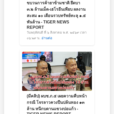
ขบวนการค้ายาข้ามชาติ ยึดบา
๓.๒ ล้านเม็ด-เฮโรอีนเพียบ ผลงาน
สะสม ๑๐ เดือนรวบทรัพย์ทะลุ ๑.๕
พันล้าน - TIGER NEWS
REPORT
วันพฤหัสบดี ที่ ๖ สิงหาคม พ.ศ. ๒๕๖๙ เวลา
๐๖:๒๙ น.
อ่านต่อ
(มีคลิป) ผบช.ภ.๕ เผยความคืบหน้า
กรณี โจรลาวควงปืนปล้นทอง ๑๓
ล้าน หนีกบดานแขวงบ่อแก้ว -