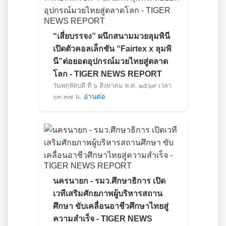
“เสี่ยบรรจง” ผนึกสนามมวยลุมพินี
เปิดตัวคอลเล็กชัน “Fairtex x ลุมพิ
นี”ต่อยอดอุปกรณ์มวยไทยสู่ตลาด
โลก - TIGER NEWS REPORT
วันพฤหัสบดี ที่ ๖ สิงหาคม พ.ศ. ๒๕๖๙ เวลา
๐๓:๓๗ น.
อ่านต่อ
นครนายก - รมว.ศึกษาธิการ เปิด
เวทีเสริมศักยภาพผู้บริหารสถาน
ศึกษา ขับเคลื่อนอาชีวศึกษาไทยสู่
ความสำเร็จ - TIGER NEWS