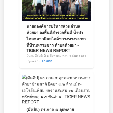
นายกองค์การบริหารส่วนตำบล
ห้วยผา ลงพื้นที่สำรวจพื้นที่ น้ำป่า
ไหลหลากดินสไลด์ขวางทางจราจร
ที่บ้านทรายขาว ตำบลห้วยผา -
TIGER NEWS REPORT
วันพฤหัสบดี ที่ ๖ สิงหาคม พ.ศ. ๒๕๖๙ เวลา
๐๖:๓๘ น.
อ่านต่อ
(มีคลิป) ตร.ภาค ๕ ลุยทลาย