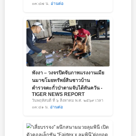
๐๓:๔๗ น.
อ่านต่อ
พังงา – วงจรปิดจับภาพแรงงานเมีย
นมาขโมยทรัพย์สินชาวบ้าน
ตำรวจตะกั่วป่าตามจับได้ทันควัน -
TIGER NEWS REPORT
วันพฤหัสบดี ที่ ๖ สิงหาคม พ.ศ. ๒๕๖๙ เวลา
๐๓:๔๑ น.
อ่านต่อ