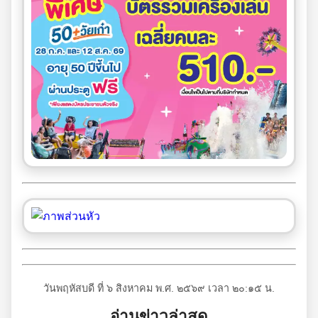
วันพฤหัสบดี ที่ ๖ สิงหาคม พ.ศ. ๒๕๖๙ เวลา ๒๐:๑๕ น.
อ่านข่าวล่าสุด