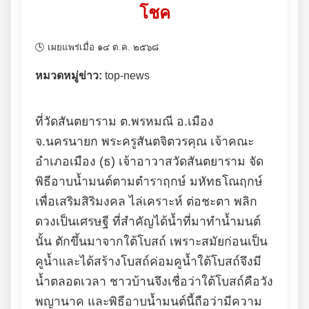
โชค
🕓 เผยแพร่เมื่อ ๑๔ ต.ค. ๒๕๖๘
หมวดหมู่ข่าว:
top-news
ที่วัดสันตยาราม ต.พรหมณี อ.เมือง
จ.นครนายก พระครูสันตจิตวรคุณ เจ้าคณะ
อำเภอเมือง (ธ) เจ้าอาวาสวัดสันตยาราม จัด
พิธีอาบน้ำมนต์ตามตำราฤกษ์ มหัทธโณฤกษ์
เพื่อเสริมสิริมงคล ไล่เคราะห์ ต่อชะตา พลิก
ดวงเป็นเศรษฐี ที่สำคัญได้น้ำที่มาทำน้ำมนต์
นั้น ตักขึ้นมาจากใต้โบสถ์ เพราะสมัยก่อนเป็น
คูน้ำและได้สร้างโบสถ์ค่อมคูน้ำใต้โบสถ์จึงมี
น้ำตลอดเวลา ชาวบ้านจึงเชื่อว่าใต้โบสถ์คือวัง
พญานาค และพิธีอาบน้ำมนต์นี้ถือว่ามีความ