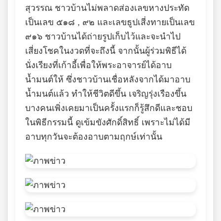
สุวรรณ ชาวบ้านไม่พลาดส่องเลขหางประทัด
เป็นเลข ๕๑๘ , ๙๒ และเลขธูปเสี่งทายเป็นเลข
๙๑๖ ชาวบ้านได้ถ่ายรูปเก็บไว้และจะนำไป
เสี่ยงโชคในงวดที่จะถึงนี้ จากนั้นผู้ร่วมพิธีได้
นั่งเรียงที่เก้าอี้เพื่อให้พระอาจารย์ได้อาบ
น้ำมนต์ให้ ซึ่งชาวบ้านเชื่อหลังจากได้มาอาบ
น้ำมนต์แล้ว ทำให้ชีวิตดีขึ้น เจริญรุ่งเรืองขึ้น
บางคนเพิ่งเคยมาเป็นครั้งแรกก็รู้สึกดีและชอบ
ในพิธีกรรมนี้ ดูเข้มขังศักดิ์สิทธิ์ เพราะไม่ได้มี
อาบทุกวันจะต้องอาบตามฤกษ์เท่านั้น