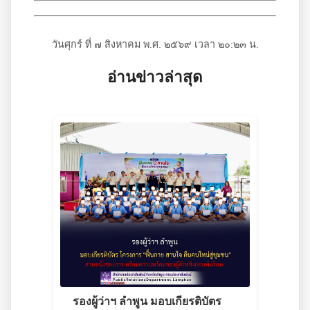
วันศุกร์ ที่ ๗ สิงหาคม พ.ศ. ๒๕๖๙ เวลา ๒๐:๒๓ น.
อ่านข่าวล่าสุด
รองผู้ว่าฯ ลำพูน มอบเกียรติบัตร