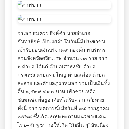
จ่าเอก สมควร สิงห์คำ นายอำเภอ
กันทรลักษ์ เปิดเผยว่า ในวันนี้มีประชาชน
เข้ารับมอบเงินบริจาคจากองค์การบริหาร
ส่วนจังหวัดศรีสะเกษ จำนวน ๓๓ ราย จาก
๖ ตำบล ได้แก่ ตำบลเสาธงชัย ตำบล
กระแชง ตำบลทุ่มใหญ่ ตำบลเมือง ตำบล
ละลาย และตำบลภูผาหมอก รวมเป็นเงินทั้ง
สิ้น ๑,๕๓๙,๘๘๔ บาท เพื่อช่วยเหลือ
ซ่อมแซมที่อยู่อาศัยที่ได้รับความเสียหาย
ทั้งนี้ จากเหตุการณ์เมื่อวันที่ ๒๔ กรกฎาคม
๒๕๖๘ ซึ่งเกิดเหตุปะทะตามแนวชายแดน
ไทย–กัมพูชา ก่อให้เกิด “ภัยอื่น ๆ” อันเนื่อง