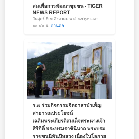
สมเพื่อการพัฒนาชุมชน - TIGER
NEWS REPORT
วันศุกร์ ที่ ๗ สิงหาคม พ.ศ. ๒๕๖๙ เวลา
๑๐:๔๐ น.
อ่านต่อ
ร.๗ ร่วมกิจกรรมจิตอาสาบำเพ็ญ
สาธารณประโยชน์
เฉลิมพระเกียรติสมเด็จพระนางเจ้า
สิริกิติ์ พระบรมราชินีนาถ พระบรม
ราชชนนีพันปีหลวง เนื่องในโอกาส