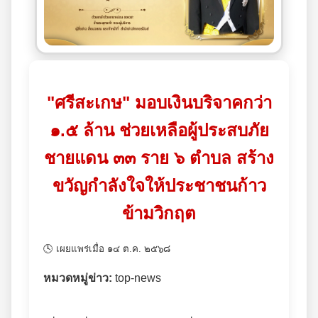
"ศรีสะเกษ" มอบเงินบริจาคกว่า
๑.๕ ล้าน ช่วยเหลือผู้ประสบภัย
ชายแดน ๓๓ ราย ๖ ตำบล สร้าง
ขวัญกำลังใจให้ประชาชนก้าว
ข้ามวิกฤต
🕓 เผยแพร่เมื่อ ๑๔ ต.ค. ๒๕๖๘
หมวดหมู่ข่าว:
top-news