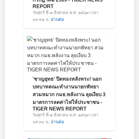
REPORT
วันศุกร์ ที่ ๗ สิงหาคม พ.ศ. ๒๕๖๙ เวลา
๐๙:๓๖ น.
อ่านต่อ
’ชาญยุทธ‘ ปิดทองหลังพระ! นอก
บทบาทคณะทำงานนายกพัทยา
สวมหมวก กมธ.พลังงาน ลุยเงียบ 3
มาตรการลดค่าไฟให้ประชาชน -
TIGER NEWS REPORT
วันศุกร์ ที่ ๗ สิงหาคม พ.ศ. ๒๕๖๙ เวลา
๐๙:๓๐ น.
อ่านต่อ