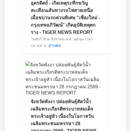
อุตรดิตถ์ - เกิดเหตุระทึกขวัญ
สะเทือนเส้นทางรถไฟสายเหนือ
เมื่อขบวนรถด่วนพิเศษ "เชียงใหม่ -
กรุงเทพอภิวัฒน์" เกิดอุบัติเหตุตก
ราง - TIGER NEWS REPORT
วันศุกร์ ที่ ๗ สิงหาคม พ.ศ. ๒๕๖๙ เวลา
๐๙:๔๙ น.
อ่านต่อ
จังหวัดพังงา ปล่อยพันธุ์สัตว์น้ำ
เฉลิมพระเกียรติพระบาทสมเด็จ
พระเจ้าอยู่หัว เนื่องในโอกาสวัน
เฉลิมพระชนมพรรษา 28
กรกฎาคม 2569 - TIGER NEWS