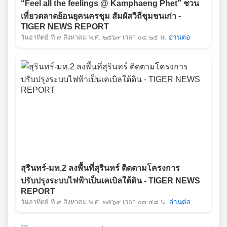
“Feel all the feelings @ Kamphaeng Phet” ชวน
เที่ยวตลาดย้อนยุคนครชุม สัมผัสวิถีชุมชนเก่า -
TIGER NEWS REPORT
วันอาทิตย์ ที่ ๙ สิงหาคม พ.ศ. ๒๕๖๙ เวลา ๐๔:๒๕ น.
อ่านต่อ
สุรินทร์-มท.2 ลงพื้นที่สุรินทร์ ติดตามโครงการ
ปรับปรุงระบบไฟฟ้าเป็นเคเบิลใต้ดิน - TIGER NEWS
REPORT
วันอาทิตย์ ที่ ๙ สิงหาคม พ.ศ. ๒๕๖๙ เวลา ๐๓:๔๘ น.
อ่านต่อ