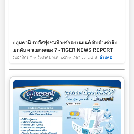
ปทุมธานี รถบัสพุ่งชนท้ายจักรยานยนต์ ทับร่างจ่าสิบ
เอกดับ คาแยกคลอง 7 - TIGER NEWS REPORT
วันอาทิตย์ ที่ ๙ สิงหาคม พ.ศ. ๒๕๖๙ เวลา ๐๓:๓๕ น.
อ่านต่อ