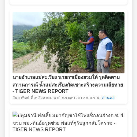
นายอำเภอแม่สะเรียง นายกฯเมืองยวมใต้ รุดติดตาม
สถานการณ์ น้ำแม่สะเรียงกัดเซาะสร้างความเสียหาย
- TIGER NEWS REPORT
วันอาทิตย์ ที่ ๙ สิงหาคม พ.ศ. ๒๕๖๙ เวลา ๐๘:๑๔ น.
อ่านต่อ