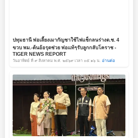
ปทุมธานี พ่อเลี้ยงเมากัญชาใช้ไฟแช็กลนร่างด.ช. 4
ขวบ พม.-ต้นอ้อรุดช่วย พ่อแท้ๆรับลูกกลับโคราช -
TIGER NEWS REPORT
วันอาทิตย์ ที่ ๙ สิงหาคม พ.ศ. ๒๕๖๙ เวลา ๐๕:๑๖ น.
อ่านต่อ