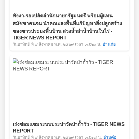
พังงา-รองปลัดสำนักนายกรัฐมนตรี พร้อมผู้แทน
สมัชชาคนจน นำคณะลงพื้นที่แก้ปัญหาสิ่งปลูกสร้าง
ของชาวประมงพื้นบ้าน ล่วงล้ำลำน้ำบ้านในไร่ -
TIGER NEWS REPORT
วันอาทิตย์ ที่ ๙ สิงหาคม พ.ศ. ๒๕๖๙ เวลา ๐๘:๒๐ น.
อ่านต่อ
เร่งซ่อมแซมระบบประปาวัดป่าถ้ำวัว - TIGER NEWS
REPORT
วันอาทิตย์ ที่ ๙ สิงหาคม พ.ศ. ๒๕๖๙ เวลา ๐๘:๑๘ น.
อ่านต่อ