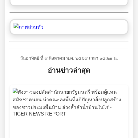
วันอาทิตย์ ที่ ๙ สิงหาคม พ.ศ. ๒๕๖๙ เวลา ๐๘:๒๑ น.
อ่านข่าวล่าสุด