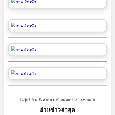
วันศุกร์ ที่ ๗ สิงหาคม พ.ศ. ๒๕๖๙ เวลา ๐๓:๒๕ น.
อ่านข่าวล่าสุด