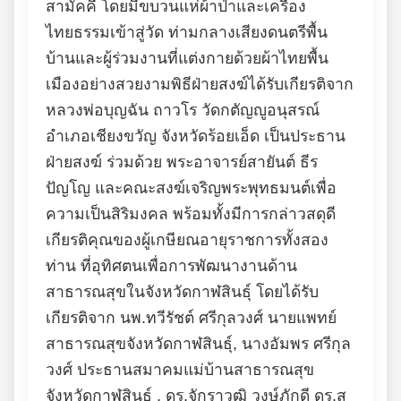
สามัคคี โดยมีขบวนแห่ผ้าป่าและเครื่อง
ไทยธรรมเข้าสู่วัด ท่ามกลางเสียงดนตรีพื้น
บ้านและผู้ร่วมงานที่แต่งกายด้วยผ้าไทยพื้น
เมืองอย่างสวยงามพิธีฝ่ายสงฆ์ได้รับเกียรติจาก
หลวงพ่อบุญฉัน ถาวโร วัดกตัญญูอนุสรณ์
อำเภอเชียงขวัญ จังหวัดร้อยเอ็ด เป็นประธาน
ฝ่ายสงฆ์ ร่วมด้วย พระอาจารย์สายันต์ ธีร
ปัญโญ และคณะสงฆ์เจริญพระพุทธมนต์เพื่อ
ความเป็นสิริมงคล พร้อมทั้งมีการกล่าวสดุดี
เกียรติคุณของผู้เกษียณอายุราชการทั้งสอง
ท่าน ที่อุทิศตนเพื่อการพัฒนางานด้าน
สาธารณสุขในจังหวัดกาฬสินธุ์ โดยได้รับ
เกียรติจาก นพ.ทวีรัชต์ ศรีกุลวงศ์ นายแพทย์
สาธารณสุขจังหวัดกาฬสินธุ์, นางอัมพร ศรีกุล
วงศ์ ประธานสมาคมแม่บ้านสาธารณสุข
จังหวัดกาฬสินธุ์ , ดร.จักราวุฒิ วงษ์ภักดี ดร.สุ