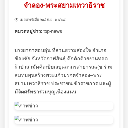
จำลอง-พระสยามเทวาธิราช
🕓 เผยแพร่เมื่อ ๒๘ ก.ย. ๒๕๖๘
หมวดหมู่ข่าว:
top-news
บรรยากาศอบอุ่น ที่สวนธรรมส่องใจ อำเภอ
ฆ้องชัย จังหวัดกาฬสินธุ์ คึกคักด้วยงานทอด
ผ้าป่าสามัคคีเกษียณบุคลากรสาธารณสุข ร่วม
สมทบทุนสร้างพระแก้วมรกตจำลอง–พระ
สยามเทวาธิราช ประชาชน ข้าราชการ และผู้
มีจิตศรัทธาร่วมบุญเนืองแน่น