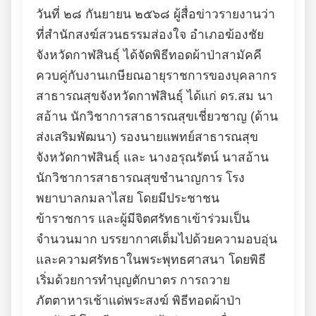
วันที่ ๒๘ กันยายน ๒๕๖๘ ผู้สื่อข่าวรายงานว่า
ที่สำนักสงฆ์สวนธรรมส่องใจ อำเภอฆ้องชัย
จังหวัดกาฬสินธุ์ ได้จัดพิธีทอดผ้าป่าสามัคคี
ควบคู่กับงานเกษียณอายุราชการของบุคลากร
สาธารณสุขจังหวัดกาฬสินธุ์ ได้แก่ ดร.สม นา
สอ้าน นักวิชาการสาธารณสุขเชี่ยวชาญ (ด้าน
ส่งเสริมพัฒนา) รองนายแพทย์สาธารณสุข
จังหวัดกาฬสินธุ์ และ นางอรุณรัตน์ นาสอ้าน
นักวิชาการสาธารณสุขชำนาญการ โรง
พยาบาลกมลาไสย โดยมีประชาชน
ข้าราชการ และผู้มีจิตศรัทธาเข้าร่วมเป็น
จำนวนมาก บรรยากาศเต็มไปด้วยความอบอุ่น
และความศรัทธาในพระพุทธศาสนา โดยพิธี
เริ่มด้วยการทำบุญตักบาตร การถวาย
ภัตตาหารเช้าแด่พระสงฆ์ พิธีทอดผ้าป่า