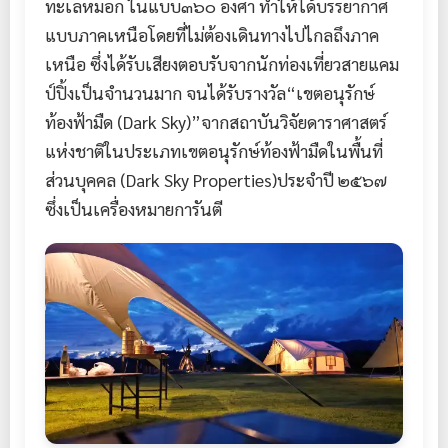
ทะเลหมอก ในแบบ๓๖๐ องศา ทำให้ได้บรรยากาศ
แบบภาคเหนือโดยที่ไม่ต้องเดินทางไปไกลถึงภาค
เหนือ ซึ่งได้รับเสียงตอบรับจากนักท่องเที่ยวสายแคม
ป์ปิ้งเป็นจำนวนมาก จนได้รับรางวัล“เขตอนุรักษ์
ท้องฟ้ามืด (Dark Sky)”จากสถาบันวิจัยดาราศาสตร์
แห่งชาติในประเภทเขตอนุรักษ์ท้องฟ้ามืดในพื้นที่
ส่วนบุคคล (Dark Sky Properties)ประจำปี ๒๕๖๗
ซึ่งเป็นเครื่องหมายการันตี