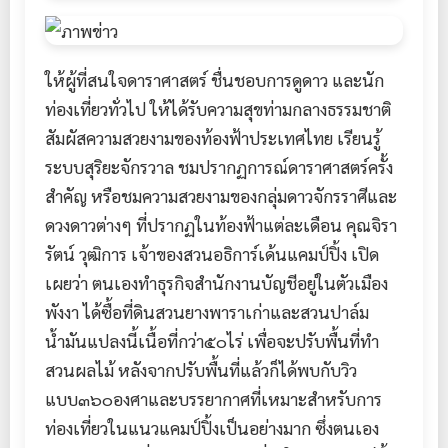
ให้ผู้ที่สนใจดาราศาสตร์ ชื่นชอบการดูดาว และนัก
ท่องเที่ยวทั่วไป ให้ได้รับความสุขท่ามกลางธรรมชาติ
สัมผัสความสวยงามของท้องฟ้าประเทศไทย เรียนรู้
ระบบสุริยะจักรวาล ชมปรากฏการณ์ดาราศาสตร์ครั้ง
สำคัญ หรือชมความสวยงามของกลุ่มดาวจักรราศีและ
ดวงดาวต่างๆ ที่ปรากฏในท้องฟ้าแต่ละเดือน คุณจิรา
รัตน์ วุฒิการ เจ้าของสวนอธิการ์เด้นแคมป์ปิ้ง เปิด
เผยว่า ตนเองทำธุรกิจสำนักงานบัญชีอยู่ในตัวเมือง
พังงา ได้ซื้อที่ดินสวนยางพาราเก่าและสวนปาล์ม
น้ำมันแปลงนี้เนื้อที่กว่า๕๐ไร่ เพื่อจะปรับพื้นที่ทำ
สวนผลไม้ หลังจากปรับพื้นที่แล้วก็ได้พบกับวิว
แบบ๓๖๐องศาและบรรยากาศที่เหมาะสำหรับการ
ท่องเที่ยวในแนวแคมป์ปิ้งเป็นอย่างมาก ซึ่งตนเอง