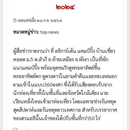
๒๐๒๔
🕓 เผยแพร่เมื่อ ๒๘ ก.ย. ๒๕๖๘
หมวดหมู่ข่าว:
top-news
ผู้สื่อข่าวรายงานว่า ที่ อธิการ์เด้น แคมป์ปิ้ง บ้านเชี่ยว
หลอด ม.5 ต.ลำภี อ.ท้ายเหมือง จ.พังงา เป็นที่พัก
แนวแคมป์ปิ้ง พร้อมจุดชมวิวดูพระอาทิตย์ขึ้น
พระอาทิตย์ตก ดูดวงดาวในยามค่ำคืนและทะเลหมอก
ยามเช้าในแบบ360องศา ซึ่งได้รับเสียงตอบรับจาก
นักท่องเที่ยวทั้งในพื้นที่และจังหวัดใกล้เคียง แวะ
เวียนหลั่งไหลเข้ามาท่องเที่ยว โดยเฉพาะช่วงวันหยุด
สุดสัปดาห์และวันหยุดยาวเทศกาล สำหรับบรรยากาศ
ของสวนอธินั้นเจ้าของได้ปรับพื้นที่กว่า50 ไร่