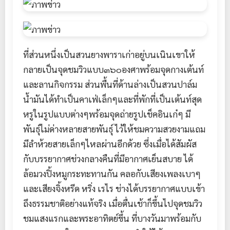
ที่ส่วนหนึ่งเป็นสวนยางพาราเก่าอยู่บนเนินเขาให้
กลายเป็นจุดชมวิวแบบ๓๖๐องศาพร้อมจุดกางเต้นท์
และลานกิจกรรม ส่วนพื้นที่ด้านล่างเป็นสวนปาล์ม
น้ำมันได้ทำเป็นคาเฟ่เล็กๆและที่พักที่เป็นเต้นท์สุด
หรูในรูปแบบต่างๆพร้อมจุดถ่ายรูปเช็คอินเก๋ๆ มี
พันธุ์ไม่ด่างหลายสายพันธุ์ ไว้ให้ชมความสวยงามแถม
มีลำห้วยสายเล็กๆไหลผ่านอีกด้วย ซึ่งเมื่อได้สัมผัส
กับบรรยากาศช่วงกลางคืนที่มีอากาศเย็นสบาย ได้
ล้อมวงปิ้งหมูกระทะทานกัน คลอกับเสียงเพลงเบาๆ
และเสียงจิ้งหรีด หริ่ง เรไร ช่างได้บรรยากาศแบบเข้า
ถึงธรรมชาติอย่างแท้จริง เมื่อตื่นเช้าก็ขึ้นไปจุดชมวิว
ชมแสงแรกและพระอาทิตย์ขึ้น ที่บางวันมาพร้อมกับ